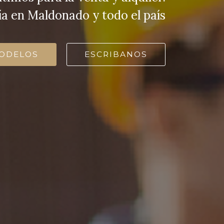
ía en Maldonado y todo el país
ODELOS
ESCRIBANOS